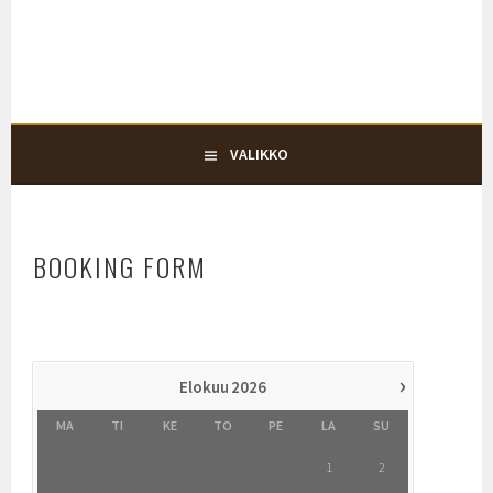
Siirry
KARJALOHJAN KYLÄTALO KEHRÄ
sisältöön
KYLÄTALO KEHRÄ
VALIKKO
BOOKING FORM
›
Elokuu
2026
MA
TI
KE
TO
PE
LA
SU
1
2