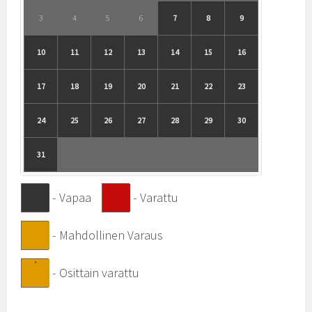
3
4
5
6
7
8
9
10
11
12
13
14
15
16
17
18
19
20
21
22
23
24
25
26
27
28
29
30
31
-
Vapaa
-
Varattu
-
Mahdollinen Varaus
·
-
Osittain varattu