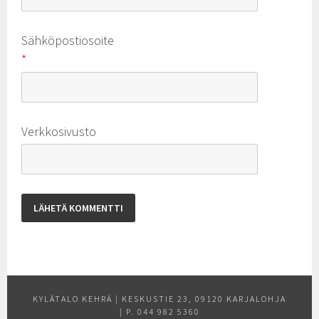
Sähköpostiosoite
*
Verkkosivusto
KYLÄTALO KEHRÄ | KESKUSTIE 23, 09120 KARJALOHJA
| P. 044 982 5360