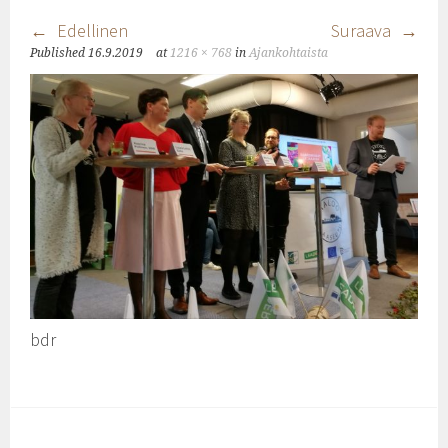
Edellinen
Suraava
Published
16.9.2019
at
1216 × 768
in
Ajankohtaista
bdr