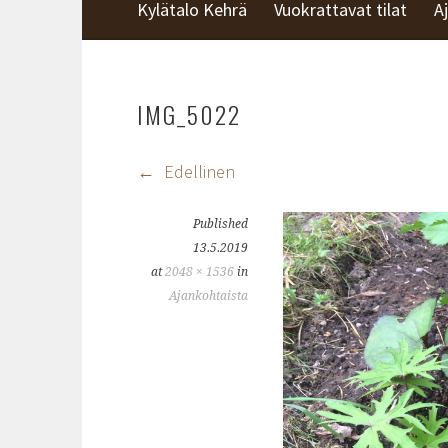
KYLÄTALO KEHRÄ
Kylätalo Kehrä
Vuokrattavat tilat
A
IMG_5022
Edellinen
Published
13.5.2019
at
2048 × 1536
in
Ajankohtaista