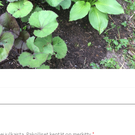
i julkaista.
Pakolliset kentät on merkitty
*