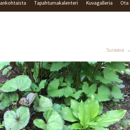
jankohtaista
Tapahtumakalenteri
Kuvagalleria
Ota 
Suraava