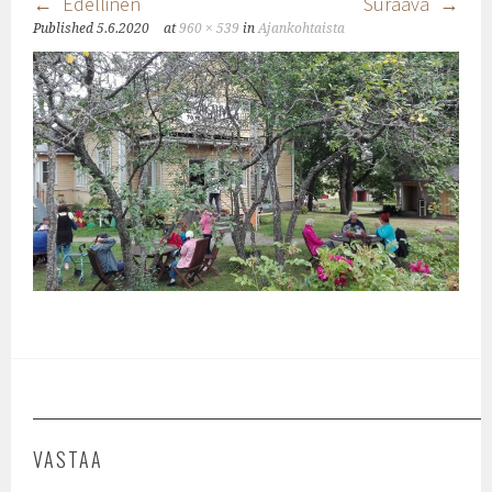
Edellinen
Suraava
Published
5.6.2020
at
960 × 539
in
Ajankohtaista
VASTAA