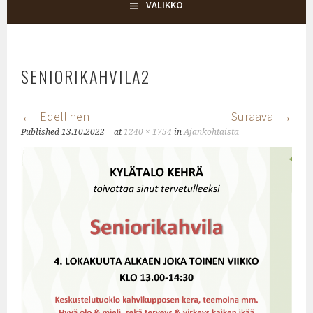
KYLÄTALO KEHRÄ
VALIKKO
SENIORIKAHVILA2
Edellinen
Suraava
Published
13.10.2022
at
1240 × 1754
in
Ajankohtaista