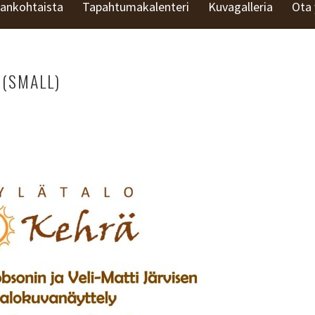
jankohtaista
Tapahtumakalenteri
Kuvagalleria
Ota 
(SMALL)