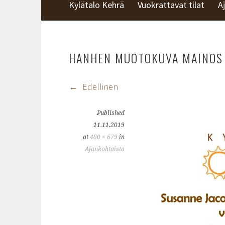
KYLÄTALO KEHRÄ
Kylätalo Kehrä
Vuokrattavat tilat
A
HANHEN MUOTOKUVA MAINOS 
Edellinen
Published
11.11.2019
at
480 × 679
in
Ajankohtaista