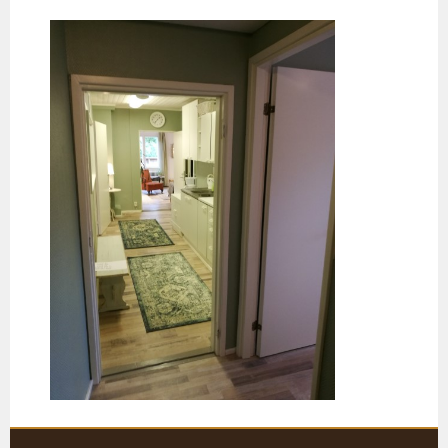
Siirry
sisältöön
KARJALOHJAN KYLÄTALO KEHRÄ