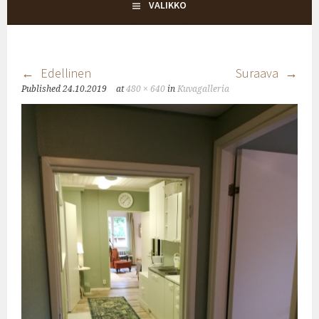
KYLÄTALO KEHRÄ
VALIKKO
Edellinen
Suraava
Published
24.10.2019
at
480 × 640
in
Kuvagalleria