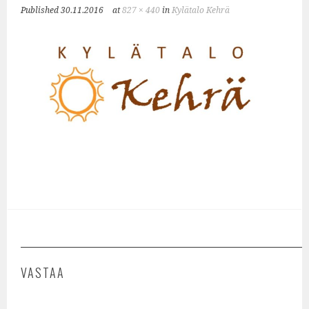
Published
30.11.2016
at
827 × 440
in
Kylätalo Kehrä
VASTAA