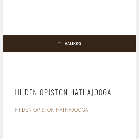
Siirry
KARJALOHJAN KYLÄTALO KEHRÄ
sisältöön
KYLÄTALO KEHRÄ
VALIKKO
HIIDEN OPISTON HATHAJOOGA
HIIDEN OPISTON HATHAJOOGA