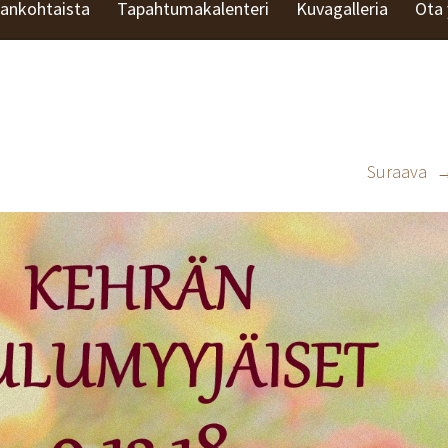
jankohtaista
Tapahtumakalenteri
Kuvagalleria
Ota 
Suraava