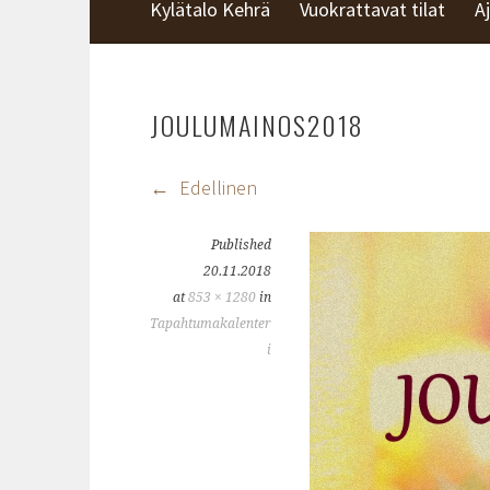
KYLÄTALO KEHRÄ
Kylätalo Kehrä
Vuokrattavat tilat
A
JOULUMAINOS2018
Edellinen
Published
20.11.2018
at
853 × 1280
in
Tapahtumakalenter
i