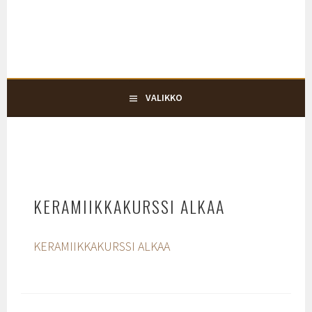
Siirry
KARJALOHJAN KYLÄTALO KEHRÄ
sisältöön
KYLÄTALO KEHRÄ
VALIKKO
KERAMIIKKAKURSSI ALKAA
KERAMIIKKAKURSSI ALKAA