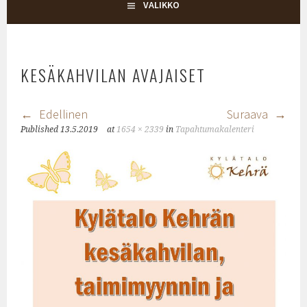
KYLÄTALO KEHRÄ
VALIKKO
KESÄKAHVILAN AVAJAISET
Edellinen
Suraava
Published
13.5.2019
at
1654 × 2339
in
Tapahtumakalenteri