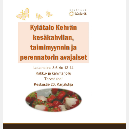
Siirry
sisältöön
KARJALOHJAN KYLÄTALO KEHRÄ