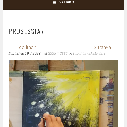
KYLÄTALO KEHRÄ
VALIKKO
PROSESSIA7
Edellinen
Suraava
Published
19.7.2023
at
2335 × 2335
in
Tapahtumakalenteri