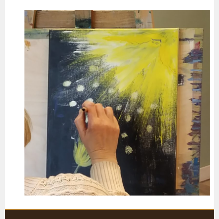
Siirry
sisältöön
KARJALOHJAN KYLÄTALO KEHRÄ