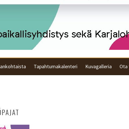
jankohtaista
Tapahtumakalenteri
Kuvagalleria
Ota 
ÖPAJAT