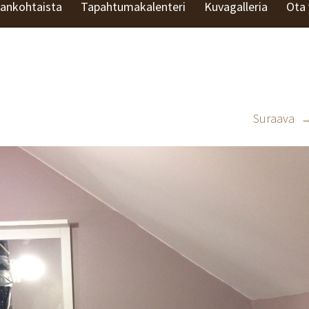
jankohtaista
Tapahtumakalenteri
Kuvagalleria
Ota 
Suraava