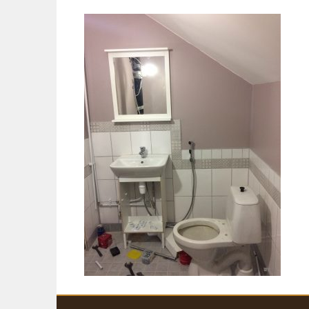
Siirry
sisältöön
KARJALOHJAN KYLÄTALO KEHRÄ