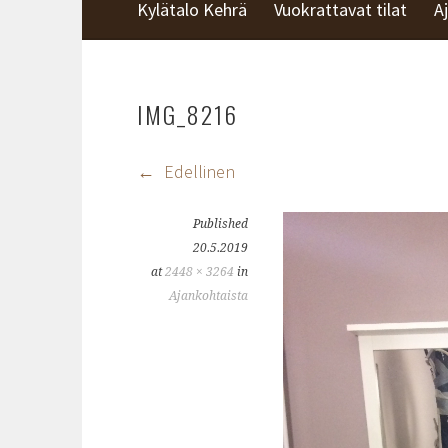
KYLÄTALO KEHRÄ
Kylätalo Kehrä
Vuokrattavat tilat
A
IMG_8216
Edellinen
Published
20.5.2019
at
2448 × 3264
in
Ajankohtaista