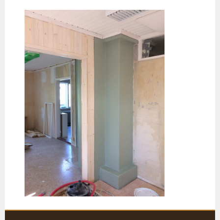
Siirry
sisältöön
KARJALOHJAN KYLÄTALO KEHRÄ