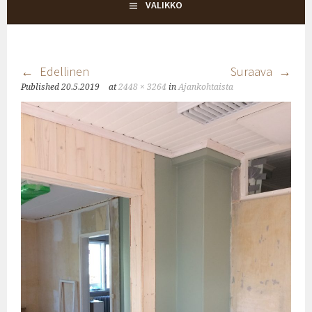
KYLÄTALO KEHRÄ
VALIKKO
Edellinen
Suraava
Published
20.5.2019
at
2448 × 3264
in
Ajankohtaista