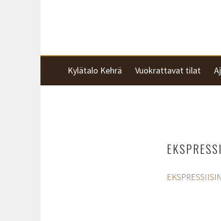
Siirry
KARJALOHJAN KYLÄTALO KEHRÄ
sisältöön
KYLÄTALO KEHRÄ
Kylätalo Kehrä
Vuokrattavat tilat
A
EKSPRESSI
EKSPRESSIISIN